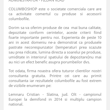
ADMINISTRATOR - FILDAN VLAD
COLUMBOSHOP este o societate comerciala care are
ca activitate comertul cu produse si accesorii
columbofile.
Dorim sa va oferim produse de cea mai buna calitate,
depozitate conform cerintelor, aceste criterii fiind
foarte importante pentru noi. Experienta de peste 10
ani in acest domeniu ne-a demonstrat ca produsele
pastrate necorespunzator (temperaturi prea scazute
sau prea ridicate, lumina directa a soarelui pe produse,
umiditate in interiorul spatiului de depozitare)nu mai
au nici un efect benefic asupra porumbeilor dvs.
Tot odata, firma noastra ofera tuturor clientilor nostri
consultanta gratuita. Printre cei care au primit
consultanta iar rezultatele columbofile au fost extrem
de vizibile enumeram pe:
Lemnaru Cristian - Slatina, jud. Olt - campionul
Europei la demifond in 2014 si multiplu campion
national.